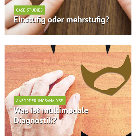
CASE STUDIES
Einstufig oder mehrstufig?
ANFORDERUNGSANALYSE
Was ist multimodale
Diagnostik?