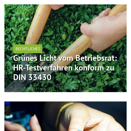
RECHTLICHES
Grünes Licht vom Betriebsrat:
HR-Testverfahren konform zu
DIN 33430