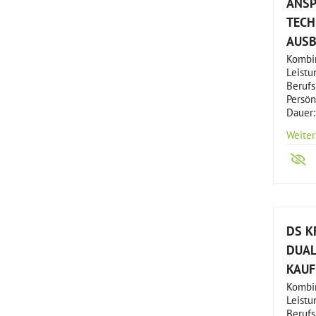
ANSP
TECH
AUSB
Kombin
Leistu
Beruf
Persön
Dauer:
Weiter
DS K
DUAL
KAUF
Kombin
Leistu
Beruf