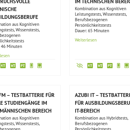
RUCHSVOLLE
IM TECHNISCHEN BEREI
NISCHE
Kombination aus Kognitiven
Leistungstests, Wissenstests,
ILDUNGSBERUFE
Berufsbezogenen
ation aus Kognitiven
Persönlichkeitstests
ngstests, Wissenstests,
Dauer: 65 Minuten
sbezogenen
Weiterlesen
lichkeitstests
 46 Minuten
lesen
FM – TESTBATTERIE FÜR
AZUBI IT – TESTBATTER
E STUDIENGÄNGE IM
FÜR AUSBILDUNGSBERU
MÄNNISCHEN BEREICH
IT-BEREICH
ation aus Kognitiven
Kombination aus Hybridtests,
ngstests, Wissenstests,
Berufsbezogenen
sbezogenen
Persönlichkeitstests