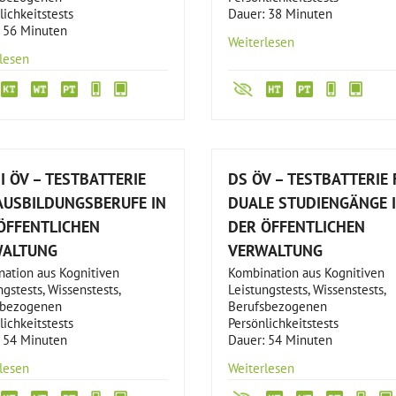
lichkeitstests
Dauer: 38 Minuten
 56 Minuten
Weiterlesen
lesen
I ÖV – TESTBATTERIE
DS ÖV – TESTBATTERIE 
AUSBILDUNGSBERUFE IN
DUALE STUDIENGÄNGE 
ÖFFENTLICHEN
DER ÖFFENTLICHEN
WALTUNG
VERWALTUNG
ation aus Kognitiven
Kombination aus Kognitiven
ngstests, Wissenstests,
Leistungstests, Wissenstests,
sbezogenen
Berufsbezogenen
lichkeitstests
Persönlichkeitstests
 54 Minuten
Dauer: 54 Minuten
lesen
Weiterlesen