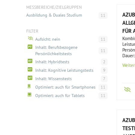
MESSBEREICHE/ZIELGRUPPEN
AZUB
Ausbildung & Duales Studium
11
ALLG
FÜR 
FILTER
Kombin
Aufsicht: nein
11
Leistu
Inhalt: Berufsbezogene
Persön
11
Persönlichkeitstests
Dauer:
Inhalt: Hybridtests
2
Weiter
Inhalt: Kognitive Leistungstests
9
Inhalt: Wissenstests
7
Optimiert: auch für Smartphones
11
Optimiert: auch für Tablets
11
AZUB
TEST