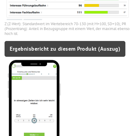
Z (Z-Wert): Standardwert im Wertebereich 70-130 (mit M=100, SD=10); PR
(Prozentrang): Anteil in Bezugsgruppe mit einem Wert, der maximal ebenso
hoch ist.
Ergebnisbericht zu diesem Produkt (Auszug)