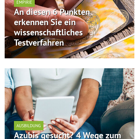
EMPIRIE
An diesen 6 Punkten
erkennen Sie ein
wissenschaftliches
Testverfahren
AUSBILDUNG
Azubis gesucht? 4 Wege zum