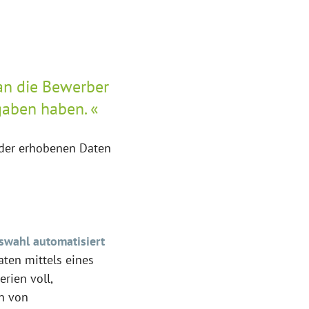
an die Bewerber
fgaben haben.
 der erhobenen Daten
uswahl automatisiert
aten mittels eines
rien voll,
en von