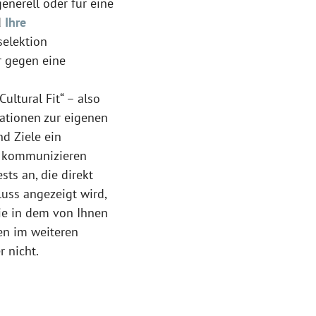
nerell oder für eine
d
Ihre
selektion
r gegen eine
ultural Fit“ – also
ationen zur eigenen
d Ziele ein
er kommunizieren
sts an, die direkt
uss angezeigt wird,
sie in dem von Ihnen
en im weiteren
r nicht.