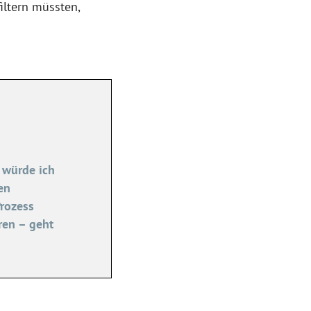
ltern müssten,
 würde ich
en
Prozess
ren – geht