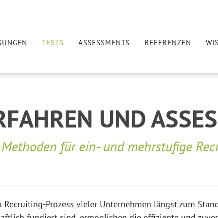
SUNGEN
TESTS
ASSESSMENTS
REFERENZEN
WI
RFAHREN UND ASSE
 Methoden für ein- und mehrstufige Rec
 Recruiting-Prozess vieler Unternehmen längst zum Stan
aftlich fundiert sind, ermöglichen die effiziente und zuve