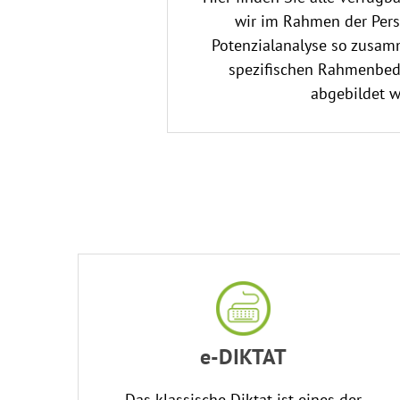
wir im Rahmen der Per
Potenzialanalyse so zusamm
spezifischen Rahmenbe
abgebildet w
e-DIKTAT
Das klassische Diktat ist eines der