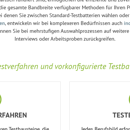
t die gesamte Bandbreite verfügbarer Methoden für Ihren
ei denen Sie zwischen Standard-Testbatterien wählen ode
nen
, entwickeln wir bei komplexeren Bedürfnissen auch
in
önnen Sie bei mehrstufigen Auswahlprozessen auf weitere
Interviews oder Arbeitsproben zurückgreifen.
estverfahren und vorkonfigurierte Testba
ERFAHREN
TEST
aren Testbausteine, die
Jedes Berufsbild erfo