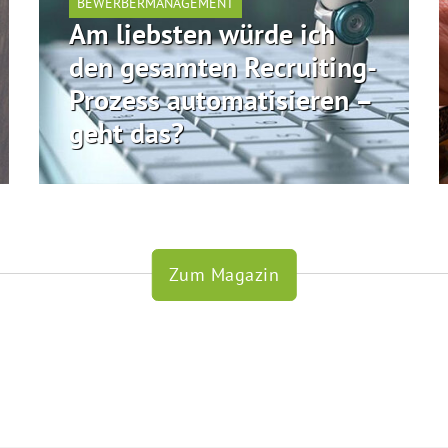
BEWERBERMANAGEMENT
Am liebsten würde ich
den gesamten Recruiting-
Prozess automatisieren –
geht das?
Zum Magazin