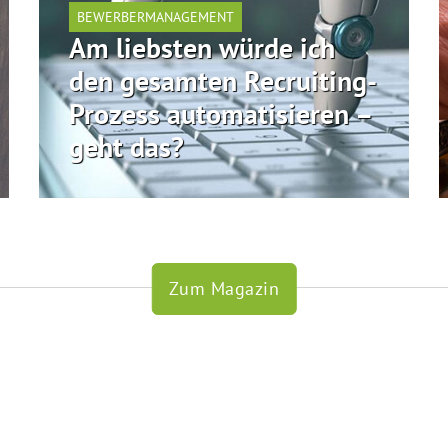
BEWERBERMANAGEMENT
Am liebsten würde ich
den gesamten Recruiting-
Prozess automatisieren –
geht das?
Zum Magazin