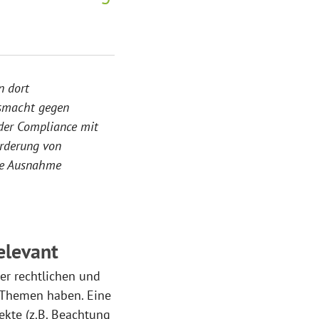
n dort
nsmacht gegen
 der Compliance mit
örderung von
ne Ausnahme
relevant
er rechtlichen und
R-Themen haben. Eine
pekte (z.B. Beachtung