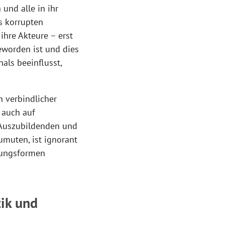
und alle in ihr
s korrupten
ihre Akteure – erst
eworden ist und dies
ls beeinflusst,
n verbindlicher
 auch auf
 Auszubildenden und
umuten, ist ignorant
ckungsformen
tik und