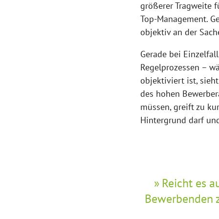
größerer Tragweite f
Top-Management. Geht
objektiv an der Sach
Gerade bei Einzelfal
Regelprozessen – w
objektiviert ist, si
des hohen Bewerbera
müssen, greift zu ku
Hintergrund darf und
Reicht es a
Bewerbenden zu