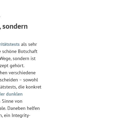
r
, sondern
ritätstests
als sehr
ie schöne Botschaft
 Wege, sondern ist
zept gehört.
ehen verschiedene
rscheiden – sowohl
tätstests, die konkret
der dunklen
im Sinne von
ale. Daneben helfen
 ein Integrity-