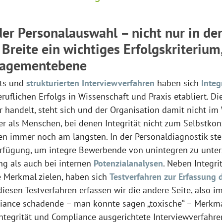
 der Personalauswahl – nicht nur in de
 Breite ein wichtiges Erfolgskriterium
nagementebene
sts und
strukturierten Interviewverfahren
haben sich
Integ
eruflichen Erfolgs in Wissenschaft und Praxis etabliert. D
er handelt, steht sich und der Organisation damit nicht im
her als Menschen, bei denen Integrität nicht zum Selbstkon
ben immer noch am längsten. In der Personaldiagnostik st
rfügung, um integre Bewerbende von unintegren zu unte
ng als auch bei internen
Potenzialanalysen
. Neben Integri
e Merkmal zielen, haben sich
Testverfahren zur Erfassung 
 diesen Testverfahren erfassen wir die andere Seite, also 
liance schadende – man könnte sagen „toxische“ – Merkm
Integrität und Compliance ausgerichtete Interviewverfahren,