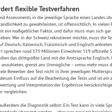
rdert flexible Testverfahren
und Assessments in die jeweilige Sprache eines Landes üb
ndlichkeit zu gewährleisten, ist offensichtlich. In vielen 
it ein maßgeblicher Faktor, und dafür muss man sich gar 
ben: Wer in der Schweiz rekrutieren möchte, muss die Te
uf Deutsch, Italienisch, Französisch und Englisch anbieten.
ort sprechen rund 175 Millionen Einwohner 519 offizielle S
ien das drittgrößte Land mit der Amtssprache Englisch. 
 anzubieten, grenzt ans Unmögliche – umso mehr muss d
iele Bewerber den Test nicht in ihrer jeweiligen Muttersp
derum Einfluss auf die Bearbeitung der Tests und ist ein z
swertung und Interpretation der Ergebnisse berücksichti
r vergleichen.
außerdem die Diagnostik selbst: Ein Test kann in viele Sp
tandards übersetzt werden – aber was passiert beispiels