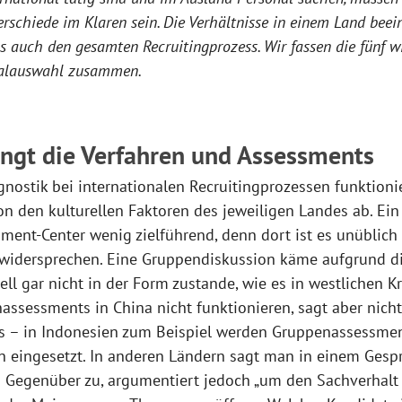
erschiede im Klaren sein. Die Verhältnisse in einem Land beei
s auch den gesamten Recruitingprozess. Wir fassen die fünf w
nalauswahl zusammen.
ingt die Verfahren und Assessments
ostik bei internationalen Recruitingprozessen funktionie
 den kulturellen Faktoren des jeweiligen Landes ab. Ein 
ent-Center wenig zielführend, denn dort ist es unüblich 
 widersprechen. Eine Gruppendiskussion käme aufgrund di
ll gar nicht in der Form zustande, wie es in westlichen K
ssessments in China nicht funktionieren, sagt aber nich
us – in Indonesien zum Beispiel werden Gruppenassessme
 eingesetzt. In anderen Ländern sagt man in einem Gesprä
Gegenüber zu, argumentiert jedoch „um den Sachverhalt