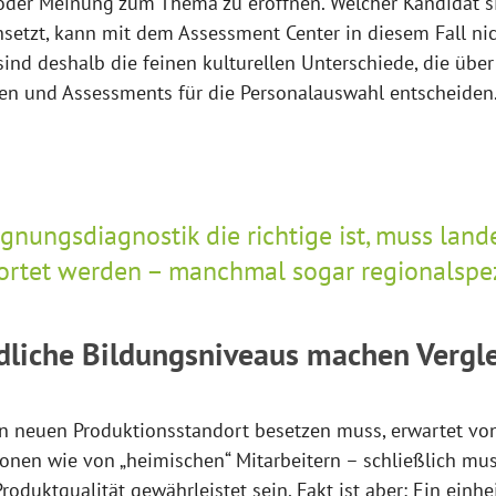
 oder Meinung zum Thema zu eröffnen. Welcher Kandidat s
etzt, kann mit dem Assessment Center in diesem Fall nich
ind deshalb die feinen kulturellen Unterschiede, die übe
ren und Assessments für die Personalauswahl entscheiden
gnungsdiagnostik die richtige ist, muss land
rtet werden – manchmal sogar regionalspezi
edliche Bildungsniveaus machen Vergl
n neuen Produktionsstandort besetzen muss, erwartet vo
ionen wie von „heimischen“ Mitarbeitern – schließlich mu
oduktqualität gewährleistet sein. Fakt ist aber: Ein einhei