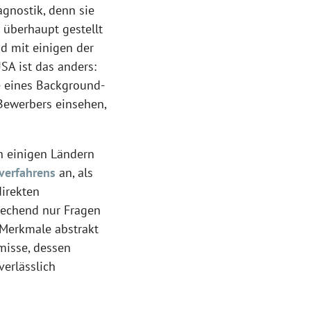
gnostik, denn sie
 überhaupt gestellt
d mit einigen der
SA ist das anders:
e eines Background-
Bewerbers einsehen,
In einigen Ländern
tverfahrens
an, als
direkten
prechend nur Fragen
e Merkmale abstrakt
misse, dessen
erlässlich