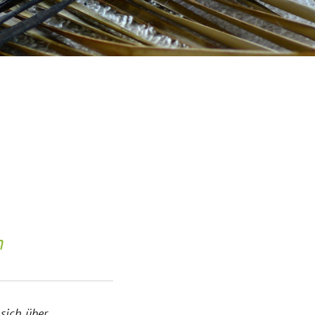
n
 sich über