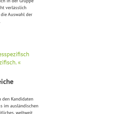
ich in der Gruppe
t verlässlich
r die Auswahl der
.
esspezifisch
fisch.
eiche
n den Kandidaten
ss im ausländischen
tliches, weltweit