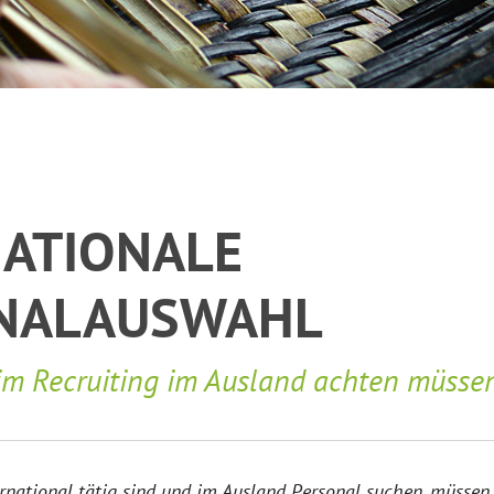
NATIONALE
NALAUSWAHL
im Recruiting im Ausland achten müsse
rnational tätig sind und im Ausland Personal suchen, müssen