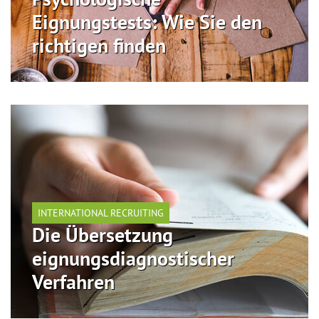
Eignungstests: Wie Sie den
richtigen finden
INTERNATIONAL RECRUITING
Die Übersetzung
eignungsdiagnostischer
Verfahren