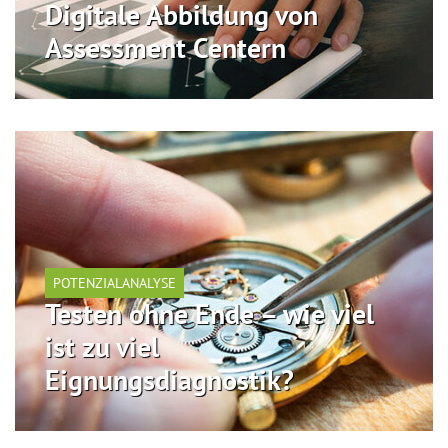
Digitale Abbildung von
Assessment Centern
POTENZIALANALYSE
Testen ohne Ende – wie viel
ist zu viel
Eignungsdiagnostik?