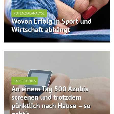
POTENZIALANALYSE
Wovon Erfolg in Sport und
Wirtschaft abhängt
CASE STUDIES
An einem Tag 500 Azubis
screenen und trotzdem
pünktlich nach Hause – so