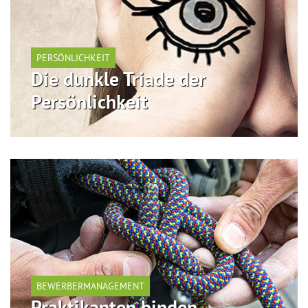
PERSÖNLICHKEIT
Die dunkle Triade der
Persönlichkeit
BEWERBERMANAGEMENT
Praktikanten binden,