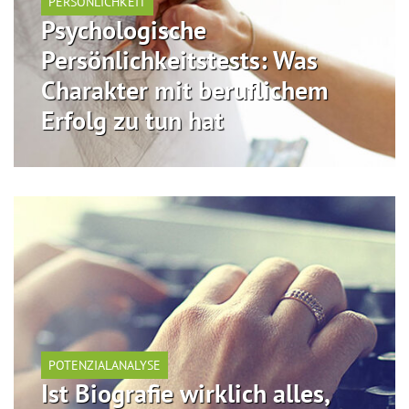
PERSÖNLICHKEIT
Psychologische
Persönlichkeitstests: Was
Charakter mit beruflichem
Erfolg zu tun hat
POTENZIALANALYSE
Ist Biografie wirklich alles,