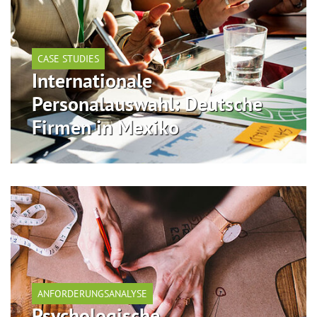
CASE STUDIES
Internationale
Personalauswahl: Deutsche
Firmen in Mexiko
ANFORDERUNGSANALYSE
Psychologische