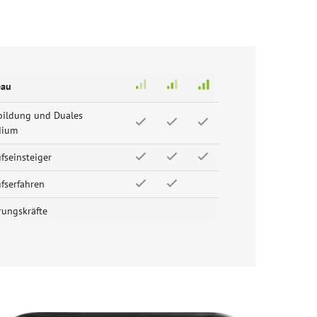
eau
bildung und Duales
dium
fseinsteiger
fserfahren
rungskräfte