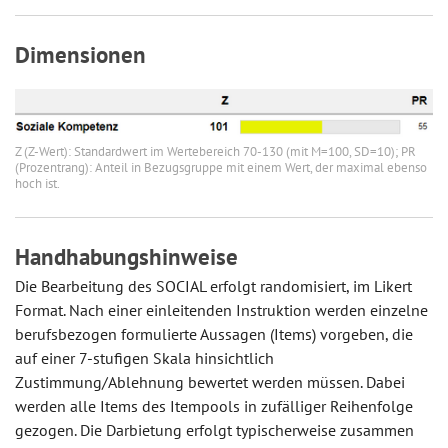
Dimensionen
Z (Z-Wert): Standardwert im Wertebereich 70-130 (mit M=100, SD=10); PR
(Prozentrang): Anteil in Bezugsgruppe mit einem Wert, der maximal ebenso
hoch ist.
Handhabungshinweise
Die Bearbeitung des SOCIAL erfolgt randomisiert, im Likert
Format. Nach einer einleitenden Instruktion werden einzelne
berufsbezogen formulierte Aussagen (Items) vorgeben, die
auf einer 7-stufigen Skala hinsichtlich
Zustimmung/Ablehnung bewertet werden müssen. Dabei
werden alle Items des Itempools in zufälliger Reihenfolge
gezogen. Die Darbietung erfolgt typischerweise zusammen