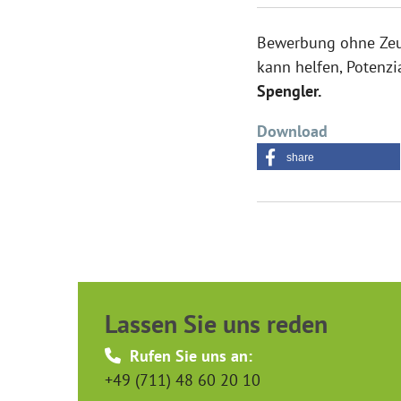
Bewerbung ohne Zeugn
kann helfen, Potenzi
Spengler.
Download
share
Lassen Sie uns reden
Rufen Sie uns an:
+49 (711) 48 60 20 10