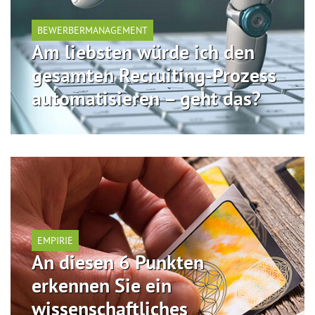
BEWERBERMANAGEMENT
Am liebsten würde ich den
gesamten Recruiting-Prozess
automatisieren – geht das?
EMPIRIE
An diesen 6 Punkten
erkennen Sie ein
wissenschaftliches