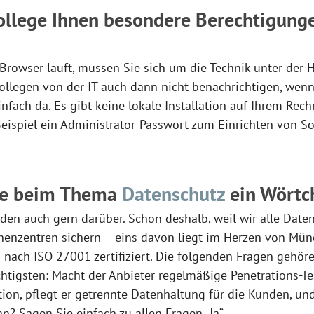
Kollege Ihnen besondere Berechtigung
owser läuft, müssen Sie sich um die Technik unter der 
llegen von der IT auch dann nicht benachrichtigen, wenn 
infach da. Es gibt keine lokale Installation auf Ihrem Rech
Beispiel ein Administrator-Passwort zum Einrichten von S
te beim Thema
Datenschutz
ein Wörtc
eden auch gern darüber. Schon deshalb, weil wir alle Daten
henzentren sichern – eins davon liegt im Herzen von Mün
d nach ISO 27001 zertifiziert. Die folgenden Fragen gehör
htigsten: Macht der Anbieter regelmäßige Penetrations-Test
on, pflegt er getrennte Datenhaltung für die Kunden, und
n? Sagen Sie einfach zu allen Fragen „Ja“.