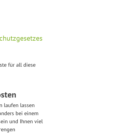
schutzgesetzes
te für all diese
osten
n laufen lassen
onders bei einem
ein und Ihnen viel
trengen