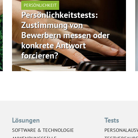
PERSÖNLICHKEIT
Persönlichkeitstests:
Zustimmung von
Bewerbern messen oder
konkrete Antwort
forcieren?
Lösungen
Tests
SOFTWARE & TECHNOLOGIE
PERSONALAUS