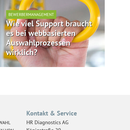
BEWERBERMANAGEMENT
Wie viel Support braucht
es bei webbasierten
Auswahlprozessen
wirklich?
Kontakt & Service
HR Diagnostics AG
WAHL