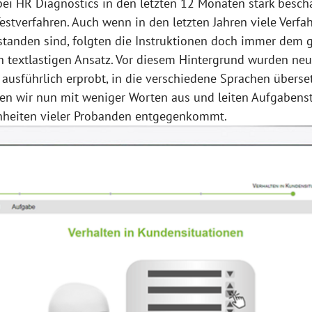
ei HR Diagnostics in den letzten 12 Monaten stark beschäf
Testverfahren. Auch wenn in den letzten Jahren viele Verfa
tanden sind, folgten die Instruktionen doch immer dem g
 textlastigen Ansatz. Vor diesem Hintergrund wurden neu
t, ausführlich erprobt, in die verschiedene Sprachen über
en wir nun mit weniger Worten aus und leiten Aufgabenste
heiten vieler Probanden entgegenkommt.