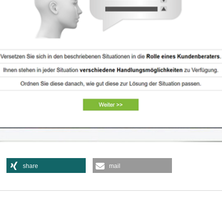
share
mail