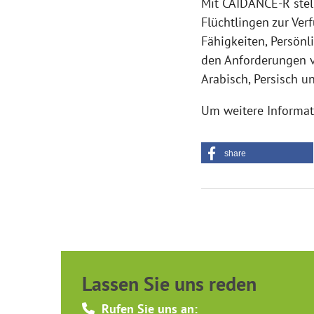
Mit CAIDANCE-R stell
Flüchtlingen zur Ve
Fähigkeiten, Persönl
den Anforderungen v
Arabisch, Persisch u
Um weitere Informat
share
Lassen Sie uns reden
Rufen Sie uns an: