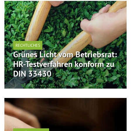
RECHTLICHES
Grünes Licht vom Betriebsrat:
HR-Testverfahren konform zu
DIN 33430