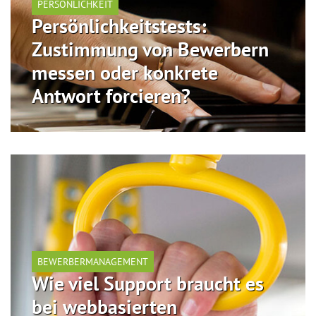
PERSÖNLICHKEIT
Persönlichkeitstests:
Zustimmung von Bewerbern
messen oder konkrete
Antwort forcieren?
BEWERBERMANAGEMENT
Wie viel Support braucht es
bei webbasierten